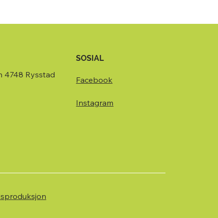
SOSIAL
n 4748 Rysstad
Facebook
Instagram
dsproduksjon