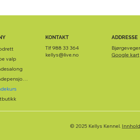
KONTAKT
NY
ADDRESSE
Tlf 988 33 364
Bjørgevege
drett
kellys@live.no
Google kart
pe valp
desalong
Hundepensjonat
dekurs
tbutikk
© 2025 Kellys Kennel.
Innhol