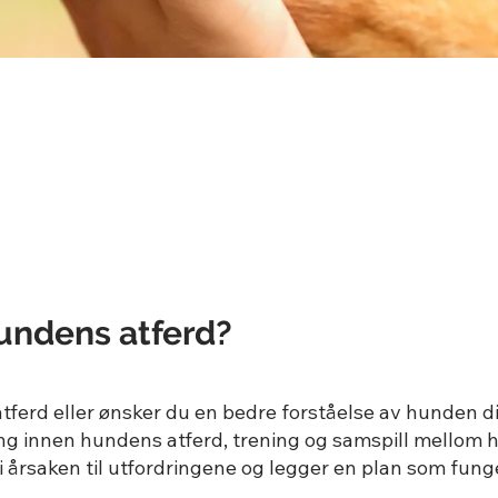
undens atferd?
ferd eller ønsker du en bedre forståelse av hunden d
ning innen hundens atferd, trening og samspill mellom h
 årsaken til utfordringene og legger en plan som funge