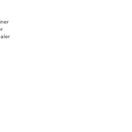
iner
er
aler