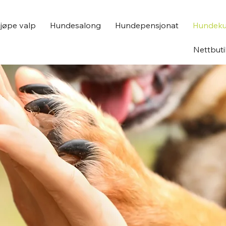
jøpe valp
Hundesalong
Hundepensjonat
Hundeku
Nettbut