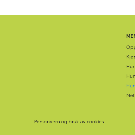
ME
Opp
Kjø
Hun
Hun
Net
Personvern og bruk av cookies