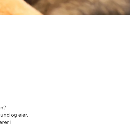
in?
und og eier.
rer i