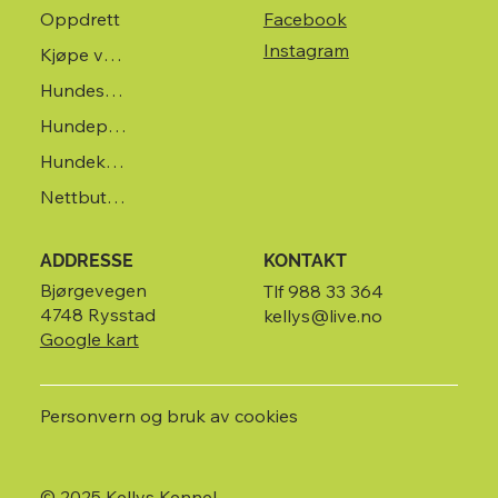
Oppdrett
Facebook
Instagram
Kjøpe valp
Hundesalong
Hundepensjonat
Hundekurs
Nettbutikk
ADDRESSE
KONTAKT
Bjørgevegen
Tlf 988 33 364
4748 Rysstad
kellys@live.no
Google kart
Personvern og bruk av cookies
© 2025 Kellys Kennel.