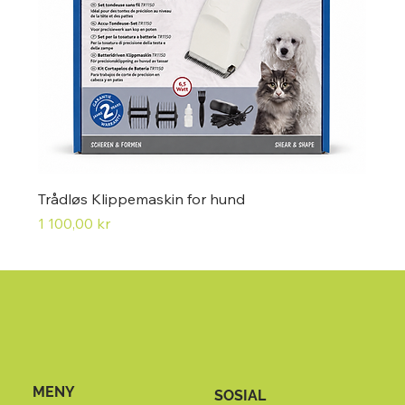
Trådløs Klippemaskin for hund
Pris
1 100,00 kr
MENY
SOSIAL